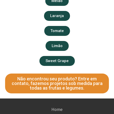
Melão
Laranja
Tomate
Limão
Sweet Grape
Não encontrou seu produto? Entre em
contato, fazemos projetos sob medida para
todas as frutas e legumes.
Home