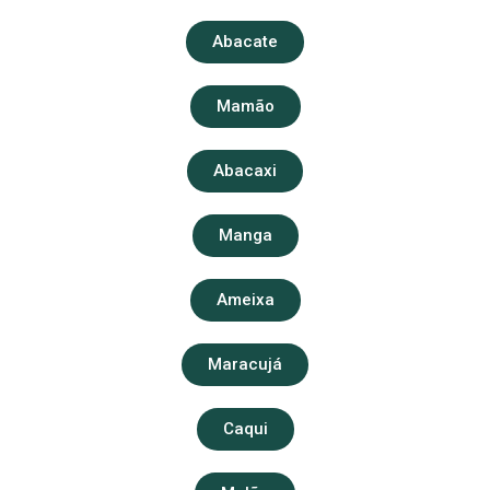
Abacate
Mamão
Abacaxi
Manga
Ameixa
Maracujá
Caqui